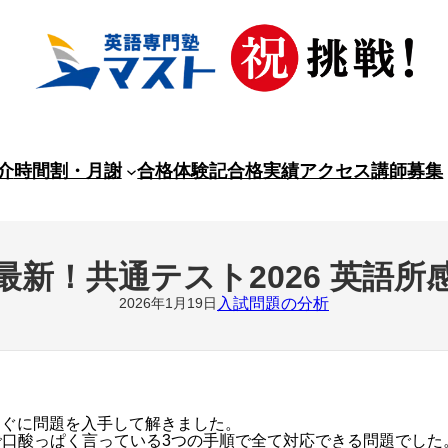
介
時間割・月謝
合格体験記
合格実績
アクセス
講師募集
最新！共通テスト2026 英語所
2026年1月19日
入試問題の分析
すぐに問題を入手して解きました。
で口酸っぱく言っている3つの手順で全て対応できる問題でした