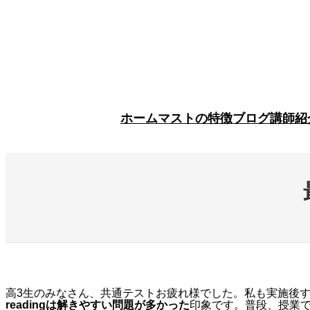
内
容
を
ス
キ
ッ
プ
ホーム
マストの特徴
ブログ
講師紹
高3生のみなさん、共通テストお疲れ様でした。私も実施後
readingは解きやすい問題が多かった
印象です。普段、授業