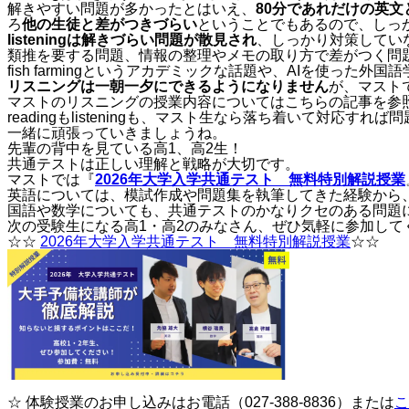
解きやすい問題が多かったとはいえ、
80分であれだけの英
ろ
他の生徒と差がつきづらい
ということでもあるので、しっ
listeningは解きづらい問題が散見され
、しっかり対策してい
類推を要する問題、情報の整理やメモの取り方で差がつく問
fish farmingというアカデミックな話題や、AIを使った
リスニングは一朝一夕にできるようになりません
が、マスト
マストのリスニングの授業内容についてはこちらの記事を参
readingもlisteningも、マスト生なら落ち着いて対
一緒に頑張っていきましょうね。
先輩の背中を見ている高1、高2生！
共通テストは正しい理解と戦略が大切です。
マストでは『
2026年大学入学共通テスト 無料特別解説授業
英語については、模試作成や問題集を執筆してきた経験から、r
国語や数学についても、共通テストのかなりクセのある問題
次の受験生になる高1・高2のみなさん、ぜひ気軽に参加して
☆☆
2026年大学入学共通テスト 無料特別解説授業
☆☆
☆ 体験授業のお申し込みはお電話（027-388-8836）または
こ