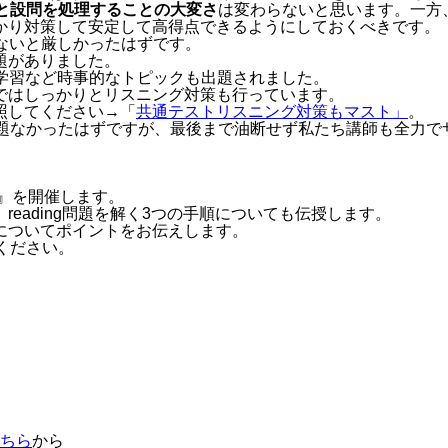
文と設問を処理することの大変さ
は変わらないと思います。一方
かり対策して安定して高得点できるようにしておくべきです。
ないと厳しかったはずです。
題がありました。
外国語学習など時事的なトピックも出題されました。
ではしっかりとリスニング対策も行っています。
照してください→「
共通テストリスニング対策もマスト」
。
応すれば問題なかったはずですが、最後まで油断せず私たち講師も全力
』を開催します。
eading問題を解く3つの手順についても伝授します。
についてポイントをお伝えします。
ください。
ちら
から