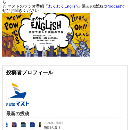
ら
☆ マストのラジオ番組『
わくわくEnglish
』過去の放送は
Podcast
で
ぜひお聞きください！
投稿者プロフィール
最新の投稿
2026年8月3日
添削の夏！