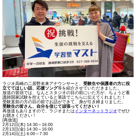
ラジオ高崎の二居野未来アナウンサーと、
受験生や保護者の方に役
立ててほしい話、応援ソング
等を紹介させていただきました。
放送の冒頭では、なんとスタジオの目の前にいた方が、ちょうど看
護師国家試験を控えていると筆談でこちらに伝えてくれました！
受験直前の方の目の前でお話ができて、身が引き締まりました。
受験生の皆さん、自分を信じて頑張ってください！
再放送もありますので、ラジオまたは
インターネットラジオ
でぜひ
お聴きください！
[再放送]
2月12日(木) 14:30～16:00
2月13日(金) 14:30～16:00
2月14日(土) 6:00～7:30