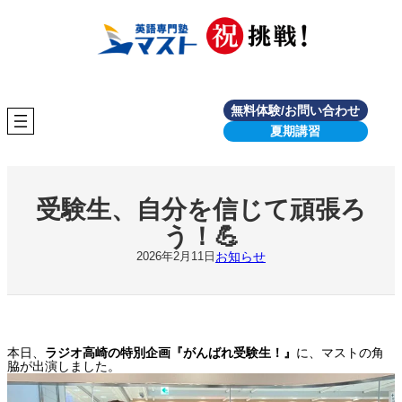
内
容
を
ス
キ
ッ
プ
無料体験/お問い合わせ
夏期講習
受験生、自分を信じて頑張ろ
う！💪
お知らせ
2026年2月11日
本日、
ラジオ高崎の特別企画『がんばれ受験生！』
に、マストの角
脇が出演しました。