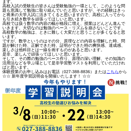
ます。
高校入試の受験生の皆さんは受験勉強の一環として、このような問
題も意識して勉強に取り組んでいたと思いますが、その経験はきっ
と将来の大学入試に活きてくると思いますので、高校に入ってから
も引き続き数学を頑張ってほしいと思います。
高校では扱う数学の内容の幅が格段に増え、授業はどんどん進んで
いきます。大切なのは勉強のペース・リズムを崩さないことです。
高校数学の勉強は、ときに難しく大変だと思うことが多くなると思
います。
ですが、数学というのはその分、原理などの内容を理解した時、問
題が解けた時、正解できた時、証明ができた時の爽快感、達成感、
楽しさは他科目とは一線を画すものがあると思います。
是非、楽しんで頑張ってほしいと思います。
そして、その際の勉強のペース作り、原理の深い理解、その知識の
活用法などを学ぶ場として是非学習塾マストを利用していただけれ
ばと思います。
体験授業のお申し込みはお電話（027-388-8836）または
こちら
から
☆☆ 新年度学習説明会を開催いたします！ ☆☆