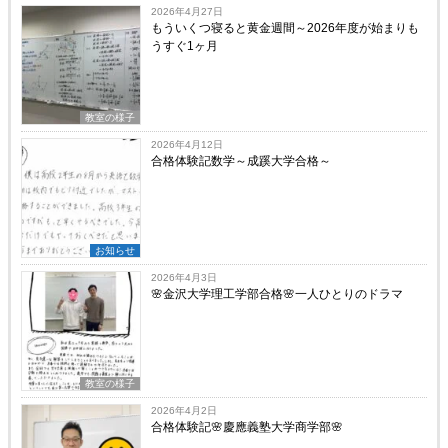
2026年4月27日
もういくつ寝ると黄金週間～2026年度が始まりも
うすぐ1ヶ月
教室の様子
2026年4月12日
合格体験記数学～成蹊大学合格～
お知らせ
2026年4月3日
🌸金沢大学理工学部合格🌸一人ひとりのドラマ
教室の様子
2026年4月2日
合格体験記🌸慶應義塾大学商学部🌸