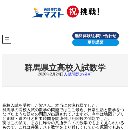
内
容
を
ス
キ
ッ
プ
無料体験/お問い合わせ
夏期講習
群馬県立高校入試数学
入試問題の分析
2026年2月24日
高校入試を受験した皆さん。本当にお疲れ様でした。
群馬県の高校入試の数学の問題ではここ最近、日常生活と数学をつ
なげたような題材の問題が出題されていますが、今年は地図アプリ
と距離・道のりと所要時間を関連付けた関数の問題でした。
実はこの傾向、まさに昨今の共通テストの数学でもよく見られいる
もので、これは共通テスト数学をより難しくしている原因でもあり