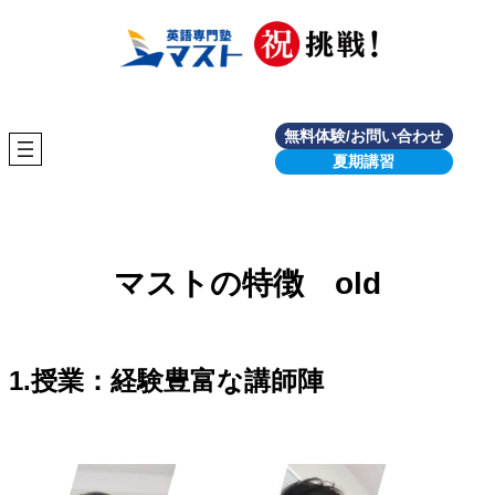
内
容
を
ス
キ
ッ
プ
無料体験/お問い合わせ
夏期講習
マストの特徴 old
1.授業：経験豊富な講師陣