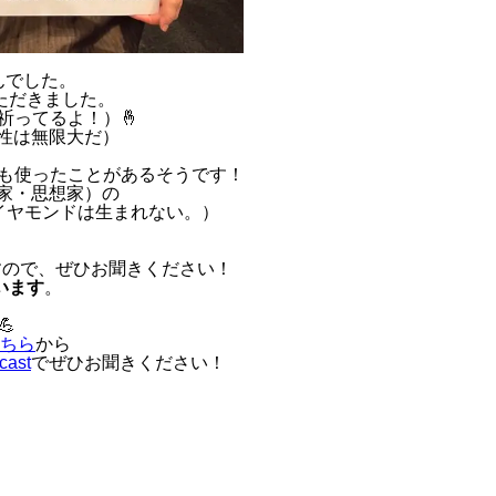
んでした。
ただきました。
祈ってるよ！）🤞
性は無限大だ）
歌詞の中でも使ったことがあるそうです！
家・思想家）の
イヤモンドは生まれない。）
すので、ぜひお聞きください！
います
。
💪
ちら
から
cast
でぜひお聞きください！