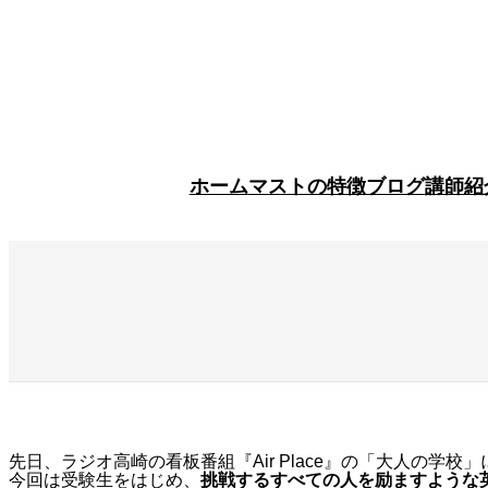
内
容
を
ス
キ
ッ
プ
ホーム
マストの特徴
ブログ
講師紹
先日、ラジオ高崎の看板番組『Air Place』の「大人の学校
今回は受験生をはじめ、
挑戦するすべての人を励ますような