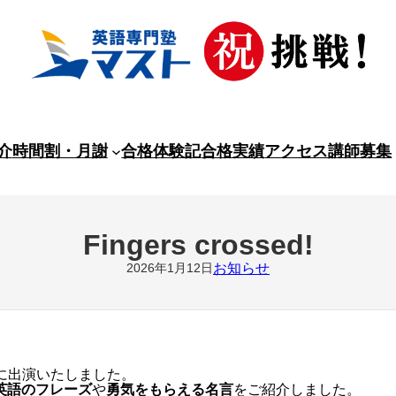
介
時間割・月謝
合格体験記
合格実績
アクセス
講師募集
Fingers crossed!
2026年1月12日
お知らせ
」に出演いたしました。
英語のフレーズ
や
勇気をもらえる名言
をご紹介しました。