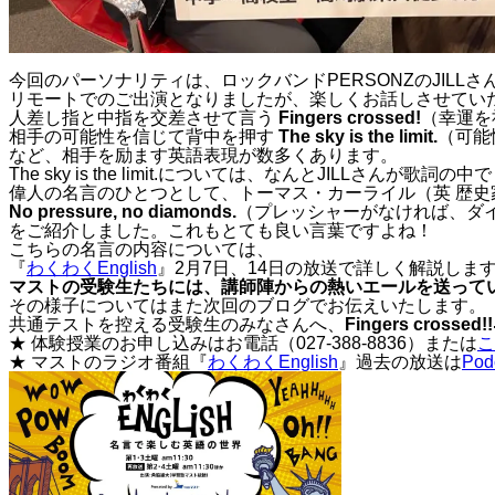
今回のパーソナリティは、ロックバンドPERSONZのJILLさ
リモートでのご出演となりましたが、楽しくお話しさせてい
人差し指と中指を交差させて言う
Fingers crossed!
（幸運を
相手の可能性を信じて背中を押す
The sky is the limit.
（可能
など、相手を励ます英語表現が数多くあります。
The sky is the limit.については、なんとJILLさんが
偉人の名言のひとつとして、トーマス・カーライル（英 歴史
No pressure, no diamonds.
（プレッシャーがなければ、ダ
をご紹介しました。これもとても良い言葉ですよね！
こちらの名言の内容については、
『
わくわくEnglish
』2月7日、14日の放送で詳しく解説しま
マストの受験生たちには、講師陣からの熱いエールを送って
その様子についてはまた次回のブログでお伝えいたします。
共通テストを控える受験生のみなさんへ、
Fingers crossed!!
★ 体験授業のお申し込みはお電話（027-388-8836）または
こ
★ マストのラジオ番組『
わくわくEnglish
』過去の放送は
Pod